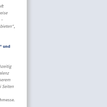
ft
eise
 –
 bieten“
,
“ und
hzeitig
alenz
nserem
i Seiten
chmesse.