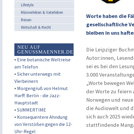
Lifestyle
Männerleben & Vaterleben
Worte haben die Fäh
Reisen
gesellschaftliche 
Wirtschaft & Recht
bleiben in uns haft
NEU AUF
Die Leipziger Buchme
GENUSSMAENNER.DE
Autor:innen, Lesend
▪
Eine botanische Weltreise
sei es bei den Lesu
am Telefon
▪
Sicher unterwegs mit
3.000 Veranstaltung
Vierbeinern
„Worte bewegen Welt
▪
Morgengruß von Helmut
der Worte zu feiern 
Harff: Berlin - die Jazz-
Norwegen und neue 
Hauptstadt
die Audiowelt und 
▪
SUMMERTIME
sich auch 2025 wied
▪
Konsequentere Ahndung
von Verstößen gegen die 12-
stattfindende Mang
Uhr-Regel