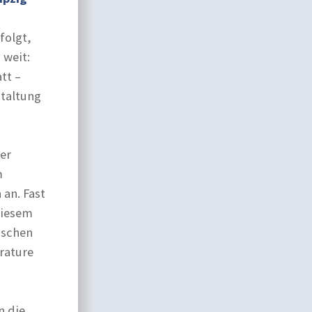
folgt,
 weit:
tt –
staltung
er
m
 an. Fast
diesem
ischen
erature
n die