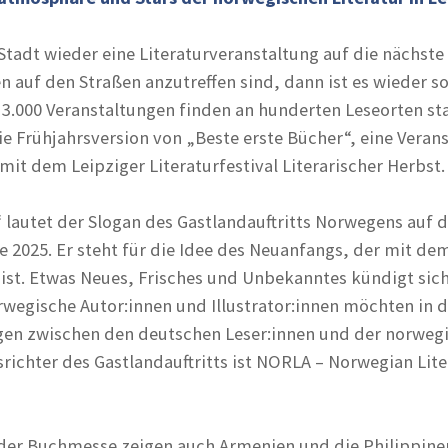
Stadt wieder eine Literaturveranstaltung auf die nächste 
 auf den Straßen anzutreffen sind, dann ist es wieder so
 3.000 Veranstaltungen finden an hunderten Leseorten sta
ie Frühjahrsversion von „Beste erste Bücher“, eine Veran
it dem Leipziger Literaturfestival Literarischer Herbst.
 lautet der Slogan des Gastlandauftritts Norwegens auf d
 2025. Er steht für die Idee des Neuanfangs, der mit de
ist. Etwas Neues, Frisches und Unbekanntes kündigt sich
wegische Autor:innen und Illustrator:innen möchten in 
gen zwischen den deutschen Leser:innen und der norweg
srichter des Gastlandauftritts ist NORLA – Norwegian Lit
der Buchmesse zeigen auch Armenien und die Philippine