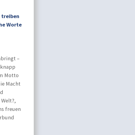
 treiben
che Worte
bringt –
n knapp
em Motto
die Macht
nd
 Welt?,
s freuen
erbund