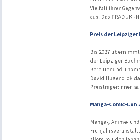
Vielfalt ihrer Gege
aus. Das TRADUKI-Ne
Preis der Leipziger
Bis 2027 übernimmt 
der Leipziger Buchm
Bereuter und Thomas
David Hugendick dab
Preisträger:innen a
Manga-Comic-Con 20
Manga-, Anime- und 
Frühjahrsveranstalt
allem mit den japan