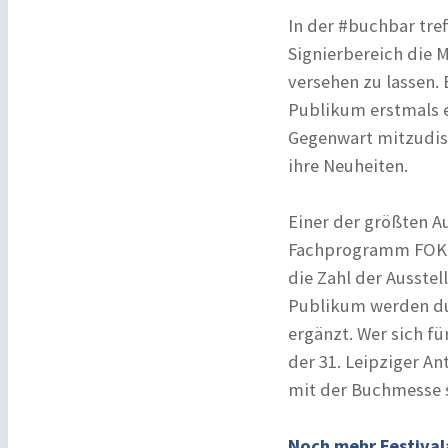
In der #buchbar tre
Signierbereich die 
versehen zu lassen. 
Publikum erstmals e
Gegenwart mitzudisk
ihre Neuheiten.
Einer der größten A
Fachprogramm FOKUS
die Zahl der Ausstel
Publikum werden du
ergänzt. Wer sich fü
der 31. Leipziger An
mit der Buchmesse s
Noch mehr Festival