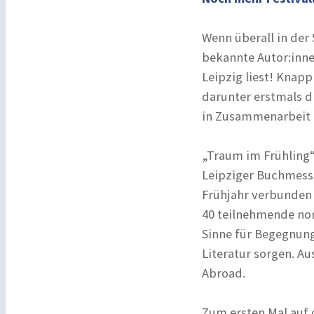
Wenn überall in der 
bekannte Autor:innen
Leipzig liest! Knapp
darunter erstmals d
in Zusammenarbeit m
„Traum im Frühling“
Leipziger Buchmesse
Frühjahr verbunden 
40 teilnehmende nor
Sinne für Begegnun
Literatur sorgen. Au
Abroad.
Zum ersten Mal auf 