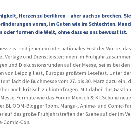
igkeit, Herzen zu berühren – aber auch zu brechen. Sie
Veränderungen voran, im Guten wie im Schlechten. Man
en oder formen die Welt, ohne dass es uns bewusst ist.
sse ist seit jeher ein internationales Fest der Worte, das
e, Verlage und Dienstleister:innen im Frühjahr zusammen
ngen und Diskussionsrunden auf der Messe, sei es bei de
en von Leipzig liest, Europas größtem Lesefest. Unter d
en“ lädt die Buchmesse vom 27. bis 30. März dazu ein, 
aber auch kritisch zu hinterfragen. Mit dabei: das Gastla
Messe-Formate wie das Forum Mensch & KI: Schöne neue
der BL:OOM-BloggerRoom. Manga-, Anime- und Comic-Fan
er auf das große Frühjahrstreffen der Szene auf der im V
a-Comic-Con.