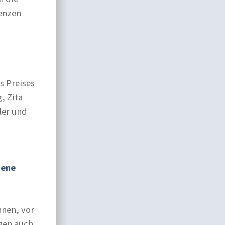
senzen
s Preises
, Zita
ler und
zene
nnen, vor
rgen auch