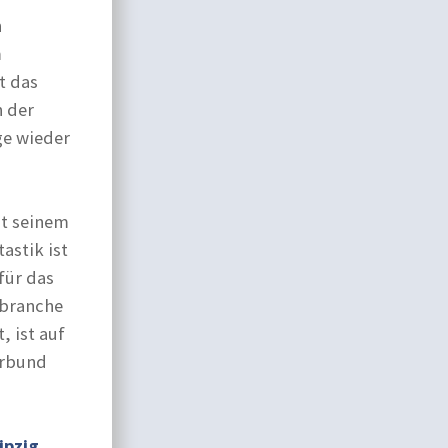
n
m
t das
n der
ge wieder
it seinem
stik ist
für das
nbranche
, ist auf
erbund
ipzig