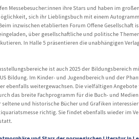
ffen Messebesucher:innen ihre Stars und haben im große
Möglichkeit, sich ihr Lieblingsbuch mit einem Autogram
Beim inzwischen etablierten Forum Offene Gesellschaft is
ingeladen, über gesellschaftliche und politische Theme
utieren. In Halle 5 präsentieren die unabhängigen Verla
usstellungsbereiche ist auch 2025 der Bildungsbereich m
 Bildung. Im Kinder- und Jugendbereich und der Phanta
ler ebenfalls weitergewachsen. Die vielfältigen Angebote 
rch das breite Fachprogramm für die Buch- und Medie
r seltene und historische Bücher und Grafiken interessiert
tiquariatsmesse richtig. Sie findet ebenfalls wieder im V
tatt.
atmosphäre und Stars der norwegischen Literatur in Le