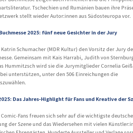
nwartsliteratur. Tschechien und Rumänien bauen ihre Prä
tzwerk stellt wieder Autor:innen aus Südosteuropa vor.
 Buchmesse 2025: fünf neue Gesichter in der Jury
Katrin Schumacher (MDR Kultur) den Vorsitz der Jury de
esse. Gemeinsam mit Kais Harrabi, Judith von Sternburg
 Hummitzsch wird sie die Jurymitglieder Cornelia Geiß
ei unterstützen, unter den 506 Einreichungen die
uszuwählen.
25: Das Jahres-Highlight für Fans und Kreative der S
Comic-Fans freuen sich sehr auf die wichtigste deutsche
ung der Szene und das Wiedersehen mit vielen Künstler:i
ischen Ehrengästen. Hunderte Aussteller und Verlage so