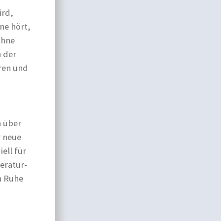
ird,
ne hört,
ühne
n der
ren und
h über
r neue
ell für
eratur-
n Ruhe