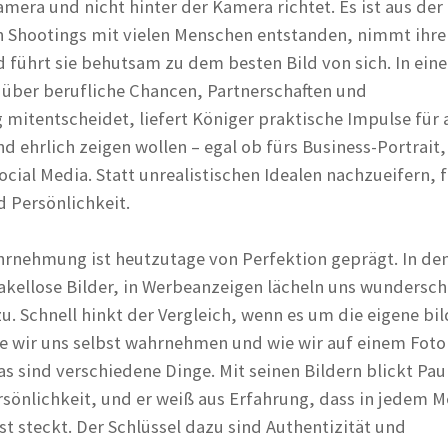
mera und nicht hinter der Kamera richtet. Es ist aus der
n Shootings mit vielen Menschen entstanden, nimmt ihre
 führt sie behutsam zu dem besten Bild von sich. In einer
z über berufliche Chancen, Partnerschaften und
itentscheidet, liefert Königer praktische Impulse für a
 ehrlich zeigen wollen – egal ob fürs Business-Portrait,
ocial Media. Statt unrealistischen Idealen nachzueifern, f
 Persönlichkeit.
rnehmung ist heutzutage von Perfektion geprägt. In den
kellose Bilder, in Werbeanzeigen lächeln uns wundersc
u. Schnell hinkt der Vergleich, wenn es um die eigene bil
ie wir uns selbst wahrnehmen und wie wir auf einem Foto
s sind verschiedene Dinge. Mit seinen Bildern blickt Pau
rsönlichkeit, und er weiß aus Erfahrung, dass in jedem 
st steckt. Der Schlüssel dazu sind Authentizität und