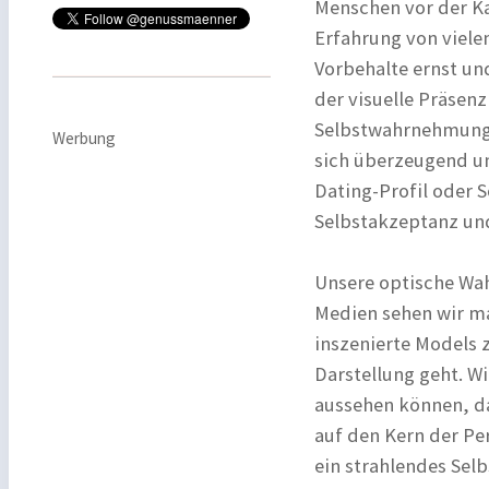
Menschen vor der Ka
Erfahrung von viele
Vorbehalte ernst und
der visuelle Präsen
Selbstwahrnehmung m
Werbung
sich überzeugend und
Dating-Profil oder S
Selbstakzeptanz und
Unsere optische Wah
Medien sehen wir ma
inszenierte Models z
Darstellung geht. W
aussehen können, da
auf den Kern der Pe
ein strahlendes Selb