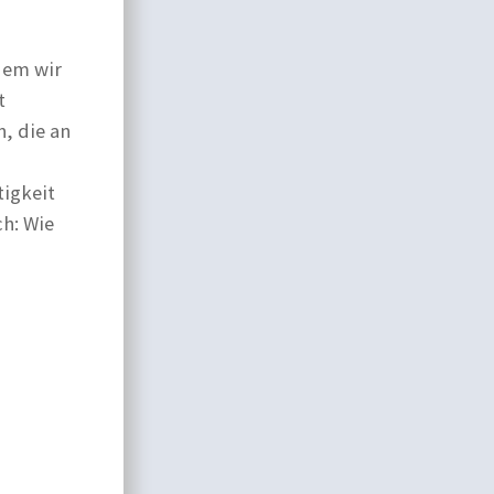
dem wir
t
, die an
tigkeit
h: Wie