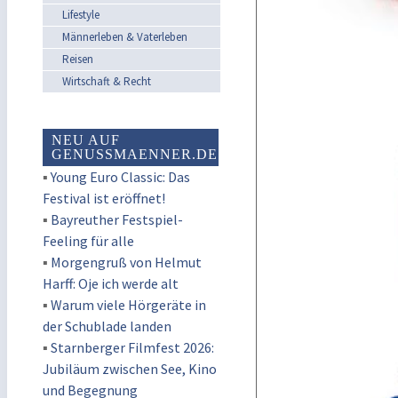
Lifestyle
Männerleben & Vaterleben
Reisen
Wirtschaft & Recht
NEU AUF
GENUSSMAENNER.DE
▪
Young Euro Classic: Das
Festival ist eröffnet!
▪
Bayreuther Festspiel-
Feeling für alle
▪
Morgengruß von Helmut
Harff: Oje ich werde alt
▪
Warum viele Hörgeräte in
der Schublade landen
▪
Starnberger Filmfest 2026:
Jubiläum zwischen See, Kino
und Begegnung