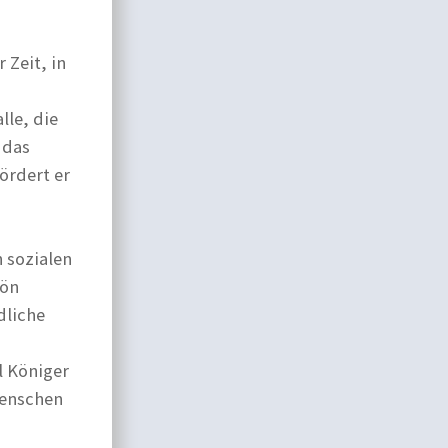
 Zeit, in
lle, die
 das
ördert er
 sozialen
hön
dliche
l Königer
Menschen