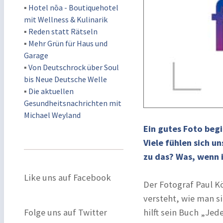
▪
Hotel nōa - Boutiquehotel
mit Wellness & Kulinarik
▪
Reden statt Rätseln
▪
Mehr Grün für Haus und
Garage
▪
Von Deutschrock über Soul
bis Neue Deutsche Welle
▪
Die aktuellen
Gesundheitsnachrichten mit
Michael Weyland
Ein gutes Foto beg
Viele fühlen sich un
zu das? Was, wenn 
Like uns auf Facebook
Der Fotograf Paul K
versteht, wie man s
Folge uns auf Twitter
hilft sein Buch „Jed