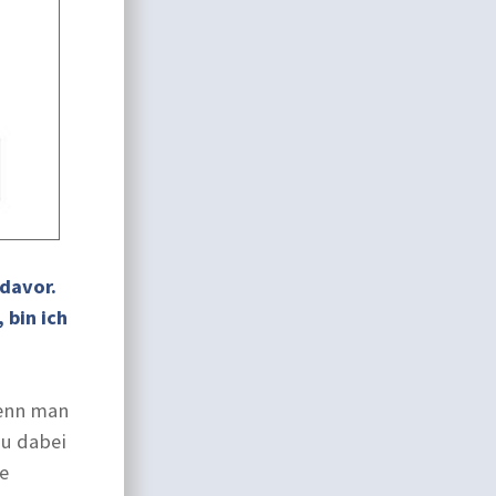
davor.
 bin ich
wenn man
au dabei
ie