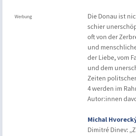
Die Donau ist ni
Werbung
schier unerschöp
oft von der Zerb
und menschlichen
der Liebe, vom 
und dem unerschü
Zeiten politsche
4 werden im Rah
Autor:innen davo
Michal Hvorecký
Dimitré Dinev: „Z