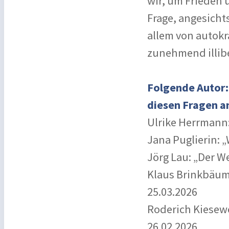
wir, um Frieden u
Frage, angesicht
allem von autok
zunehmend illib
Folgende Autor:
diesen Fragen a
Ulrike Herrmann: 
Jana Puglierin: 
Jörg Lau: „Der W
Klaus Brinkbäume
25.03.2026
Roderich Kiesewe
26.02.2026