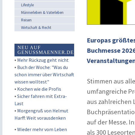
Lifestyle
Männerleben & Vaterleben
Reisen
Wirtschaft & Recht
Europas größtes
NEU AUF
Buchmesse 2026 
GENUSSMAENNER.DE
Veranstaltungen
▪
Mehr Rückzug geht nicht
▪
Buch der Woche: "Was du
schon immer über Wirtschaft
Stimmen aus aller
wissen wolltest"
▪
Kochen wie die Profis
umfangreiche Pr
▪
Sicher fahren mit Extra-
aus zahlreichen
Last
▪
Morgengruß von Helmut
Buchpräsentation
Harff: Weit vorausdenken
auf der Messe. I
▪
Wieder mehr vom Leben
als 300 Leseorte