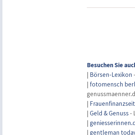
Besuchen Sie auc
|
Börsen-Lexikon
-
|
fotomensch berl
genussmaenner.
|
Frauenfinanzsei
|
Geld & Genuss
- 
|
geniesserinnen.
|
gentleman today 