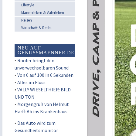
Lifestyle
Männerleben & Vaterleben
Reisen
Wirtschaft & Recht
NEU AUF
GENUSSMAENNER.DE
▪
Rooler bringt den
unverwechselbaren Sound
▪
Von 0 auf 100 in 6 Sekunden
▪
Alles im Fluss
▪
VALLY WIESELTHIER: BILD
UND TON
▪
Morgengruß von Helmut
Harff: Ab ins Krankenhaus
▪
Das Auto wird zum
Gesundheitsmonitor