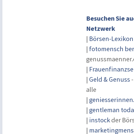
Besuchen Sie au
Netzwerk
|
Börsen-Lexikon
|
fotomensch ber
genussmaenner.
|
Frauenfinanzse
|
Geld & Genuss
-
alle
|
geniesserinnen
|
gentleman today
|
instock
der Bör
|
marketingmensc