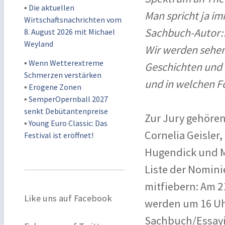
▪
Die aktuellen
Man spricht ja im
Wirtschaftsnachrichten vom
Sachbuch-Autor:i
8. August 2026 mit Michael
Weyland
Wir werden sehen
▪
Wenn Wetterextreme
Geschichten und 
Schmerzen verstärken
und in welchen 
▪
Erogene Zonen
▪
SemperOpernball 2027
senkt Debütantenpreise
Zur Jury gehören
▪
Young Euro Classic: Das
Cornelia Geisler,
Festival ist eröffnet!
Hugendick und Ma
Liste der Nomini
mitfiebern: Am 2
Like uns auf Facebook
werden um 16 Uhr
Sachbuch/Essayi