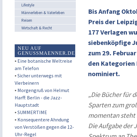
Lifestyle
Bis Anfang Okto
Männerleben & Vaterleben
Preis der Leipz
Reisen
Wirtschaft & Recht
177 Verlagen wu
siebenköpfige J
NEU AUF
zum 29. Februar
GENUSSMAENNER.DE
▪
Eine botanische Weltreise
den Kategorien 
am Telefon
nominiert.
▪
Sicher unterwegs mit
Vierbeinern
▪
Morgengruß von Helmut
„Die Bücher für d
Harff: Berlin - die Jazz-
Sparten zum große
Hauptstadt
▪
SUMMERTIME
momentan steht a
▪
Konsequentere Ahndung
Die Aufgabe der J
von Verstößen gegen die 12-
Uhr-Regel
Spektrum an Them