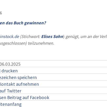
56
en das Buch gewinnen?
instock.de
(Stichwort:
Elises Sohn
)
genügt, um an der Ver
ausgeschlossen) teilzunehmen.
 06.03.2025
l drucken
ezeichen speichern
 Kontakt aufnehmen
auf Twitter
esen Beitrag auf Facebook
itenanfang