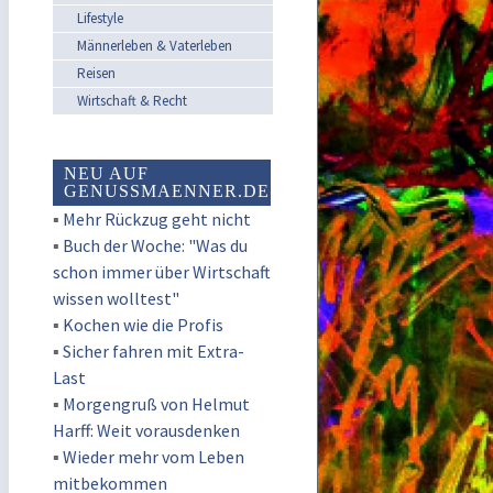
Lifestyle
Männerleben & Vaterleben
Reisen
Wirtschaft & Recht
NEU AUF
GENUSSMAENNER.DE
▪
Mehr Rückzug geht nicht
▪
Buch der Woche: "Was du
schon immer über Wirtschaft
wissen wolltest"
▪
Kochen wie die Profis
▪
Sicher fahren mit Extra-
Last
▪
Morgengruß von Helmut
Harff: Weit vorausdenken
▪
Wieder mehr vom Leben
mitbekommen