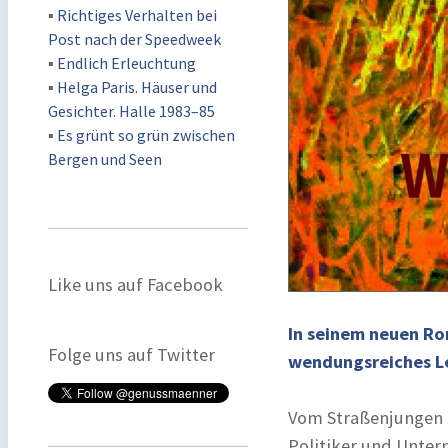
▪
Richtiges Verhalten bei
Post nach der Speedweek
▪
Endlich Erleuchtung
▪
Helga Paris. Häuser und
Gesichter. Halle 1983–85
▪
Es grünt so grün zwischen
Bergen und Seen
Like uns auf Facebook
In seinem neuen Ro
Folge uns auf Twitter
wendungsreiches Le
Vom Straßenjungen a
Politiker und Unter