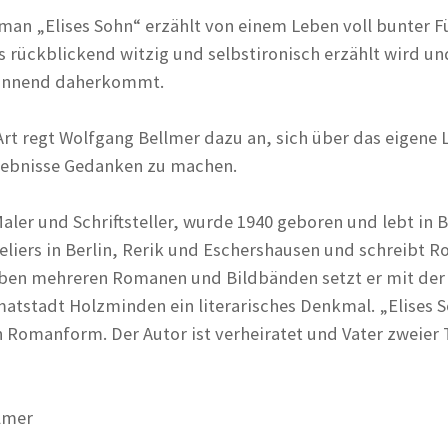
man „Elises Sohn“ erzählt von einem Leben voll bunter Fü
s rückblickend witzig und selbstironisch erzählt wird un
pannend daherkommt.
 Art regt Wolfgang Bellmer dazu an, sich über das eigene
Erlebnisse Gedanken zu machen.
ler und Schriftsteller, wurde 1940 geboren und lebt in Be
teliers in Berlin, Rerik und Eschershausen und schreibt 
ben mehreren Romanen und Bildbänden setzt er mit der 
imatstadt Holzminden ein literarisches Denkmal. „Elises 
n Romanform. Der Autor ist verheiratet und Vater zweier 
lmer