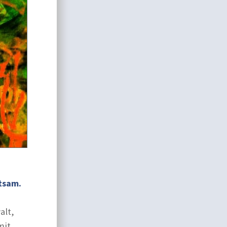
tsam.
alt,
mit