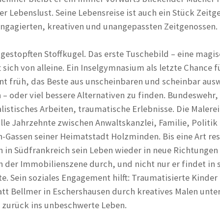
r Lebenslust. Seine Lebensreise ist auch ein Stück Zeitg
 engagierten, kreativen und unangepassten Zeitgenossen.
sgestopften Stoffkugel. Das erste Tuschebild – eine magi
 sich von alleine. Ein Inselgymnasium als letzte Chance f
rnt früh, das Beste aus unscheinbaren und scheinbar aus
 – oder viel bessere Alternativen zu finden. Bundeswehr,
istisches Arbeiten, traumatische Erlebnisse. Die Malerei
lle Jahrzehnte zwischen Anwaltskanzlei, Familie, Politik
-Gassen seiner Heimatstadt Holzminden. Bis eine Art res
 in Südfrankreich sein Leben wieder in neue Richtungen 
 in der Immobilienszene durch, und nicht nur er findet in
tte. Sein soziales Engagement hilft: Traumatisierte Kinder
att Bellmer in Eschershausen durch kreatives Malen unte
 zurück ins unbeschwerte Leben.