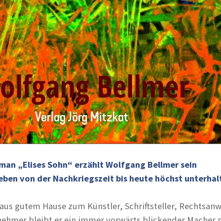
man „Elises Sohn“ erzählt Wolfgang Bellmer sein
ben von der Nachkriegszeit bis heute höchst unterhal
us gutem Hause zum Künstler, Schriftsteller, Rechtsanw
nehmer bleibt er ein immer vorwärts blickender Macher 