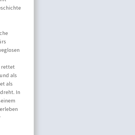
eschichte
sche
ürs
weglosen
 rettet
 und als
et als
dreht. In
 seinem
 erleben
r