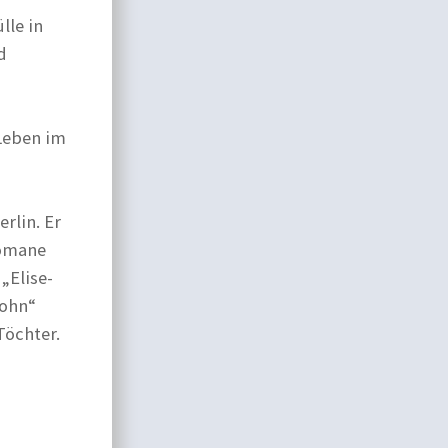
lle in
d
 Leben im
rlin. Er
Romane
„Elise-
Sohn“
Töchter.