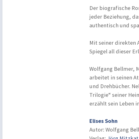
Der biografische Ro
jeder Beziehung, da
authentisch und s
Mit seiner direkten
Spiegel all dieser 
Wolfgang Bellmer, Ma
arbeitet in seinen A
und Drehbücher. Ne
Trilogie“ seiner He
erzählt sein Leben i
Elises Sohn
Autor: Wolfgang Bel
Verlag:
Jörg Mitzkat