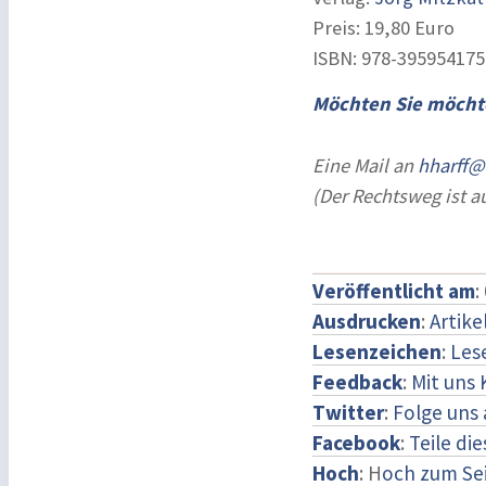
Preis: 19,80 Euro
ISBN: ‎978-39595417
Möchten Sie möcht
Eine Mail an
hharff@
(Der Rechtsweg ist 
Veröffentlicht am
:
Ausdrucken
:
Artike
Lesenzeichen
:
Les
Feedback
:
Mit uns
Twitter
:
Folge uns 
Facebook
:
Teile di
Hoch
: H
och zum Se