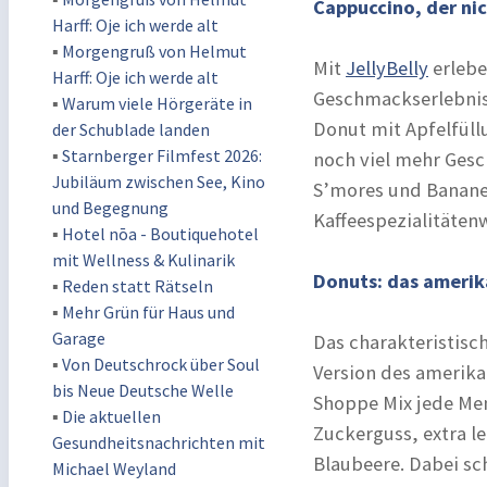
Cappuccino, der ni
Harff: Oje ich werde alt
▪
Morgengruß von Helmut
Mit
JellyBelly
erlebe
Harff: Oje ich werde alt
Geschmackserlebniss
▪
Warum viele Hörgeräte in
Donut mit Apfelfüll
der Schublade landen
▪
Starnberger Filmfest 2026:
noch viel mehr Gesc
Jubiläum zwischen See, Kino
S’mores und Bananen
und Begegnung
Kaffeespezialitätenw
▪
Hotel nōa - Boutiquehotel
mit Wellness & Kulinarik
Donuts: das amerik
▪
Reden statt Rätseln
▪
Mehr Grün für Haus und
Garage
Das charakteristisc
▪
Von Deutschrock über Soul
Version des amerika
bis Neue Deutsche Welle
Shoppe Mix jede Me
▪
Die aktuellen
Zuckerguss, extra l
Gesundheitsnachrichten mit
Blaubeere. Dabei sc
Michael Weyland