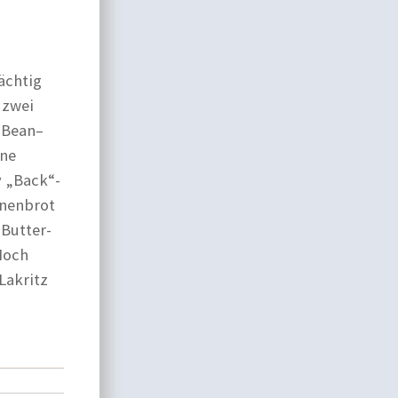
ächtig
 zwei
 Bean–
ine
y „Back“-
anenbrot
 Butter-
Noch
 Lakritz