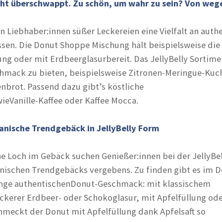
cht überschwappt. Zu schön, um wahr zu sein? Von weg
n Liebhaber:innen süßer Leckereien eine Vielfalt an auth
en. Die Donut Shoppe Mischung hält beispielsweise die
ung oder mit Erdbeerglasurbereit. Das JellyBelly Sortime
hmack zu bieten, beispielsweise Zitronen-Meringue-Kuc
brot. Passend dazu gibt’s köstliche
ieVanille-Kaffee oder Kaffee Mocca.
anische Trendgebäck in JellyBelly Form
he Loch im Gebäck suchen Genießer:innen bei der JellyBel
nischen Trendgebäcks vergebens. Zu finden gibt es im 
nge authentischenDonut-Geschmack: mit klassischem
eckerer Erdbeer- oder Schokoglasur, mit Apfelfüllung od
hmeckt der Donut mit Apfelfüllung dank Apfelsaft so