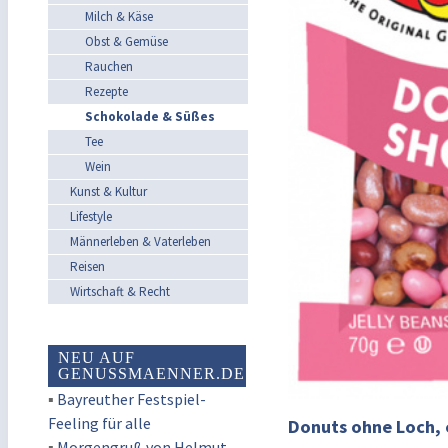
Milch & Käse
Obst & Gemüse
Rauchen
Rezepte
Schokolade & Süßes
Tee
Wein
Kunst & Kultur
Lifestyle
Männerleben & Vaterleben
Reisen
Wirtschaft & Recht
NEU AUF
GENUSSMAENNER.DE
▪
Bayreuther Festspiel-
Feeling für alle
Donuts ohne Loch, e
▪
Morgengruß von Helmut