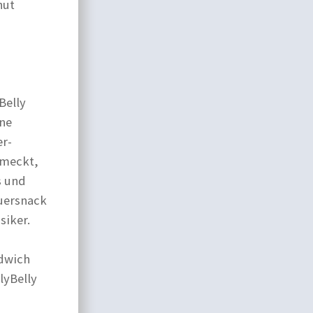
nut
Belly
ine
er-
hmeckt,
s und
uersnack
siker.
ndwich
lyBelly