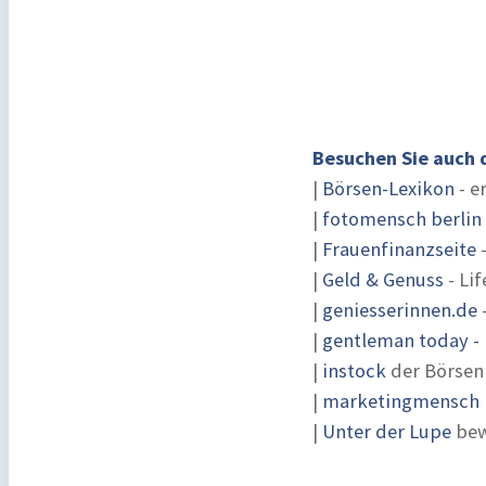
Besuchen Sie auch 
|
Börsen-Lexikon
- e
|
fotomensch berlin
|
Frauenfinanzseite
-
|
Geld & Genuss
- Lif
|
geniesserinnen.de
|
gentleman today - 
|
instock
der Börsen
|
marketingmensch |
|
Unter der Lupe
bew