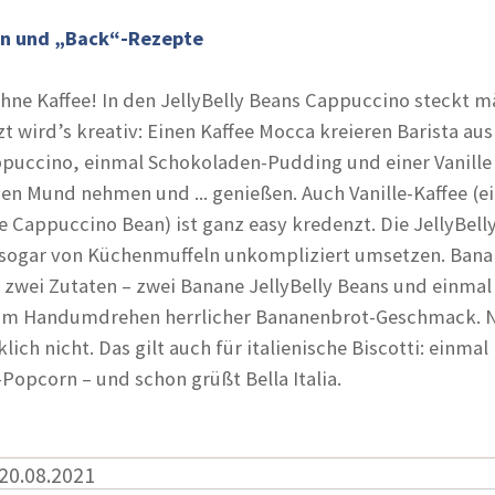
en und „Back“-Rezepte
ohne Kaffee! In den JellyBelly Beans Cappuccino steckt m
t wird’s kreativ: Einen Kaffee Mocca kreieren Barista aus
ppuccino, einmal Schokoladen-Pudding und einer Vanille
en Mund nehmen und ... genießen. Auch Vanille-Kaffee (e
e Cappuccino Bean) ist ganz easy kredenzt. Die JellyBell
h sogar von Küchenmuffeln unkompliziert umsetzen. Ban
 zwei Zutaten – zwei Banane JellyBelly Beans und einmal
 im Handumdrehen herrlicher Bananenbrot-Geschmack. 
lich nicht. Das gilt auch für italienische Biscotti: einmal
Popcorn – und schon grüßt Bella Italia.
 20.08.2021