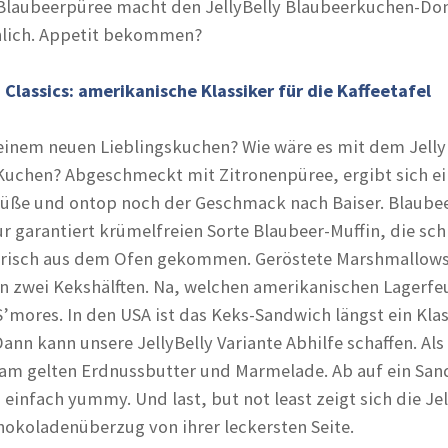
 Blaubeerpüree macht den JellyBelly Blaubeerkuchen-Do
hlich. Appetit bekommen?
 Classics: amerikanische Klassiker für die Kaffeetafel
einem neuen Lieblingskuchen? Wie wäre es mit dem Jelly
Kuchen? Abgeschmeckt mit Zitronenpüree, ergibt sich e
 Süße und ontop noch der Geschmack nach Baiser. Blaube
ur garantiert krümelfreien Sorte Blaubeer-Muffin, die sc
e frisch aus dem Ofen gekommen. Geröstete Marshmallow
n zwei Kekshälften. Na, welchen amerikanischen Lagerfe
’mores. In den USA ist das Keks-Sandwich längst ein Klas
ann kann unsere JellyBelly Variante Abhilfe schaffen. Als
am gelten Erdnussbutter und Marmelade. Ab auf ein Sa
fach yummy. Und last, but not least zeigt sich die Jel
okoladenüberzug von ihrer leckersten Seite.