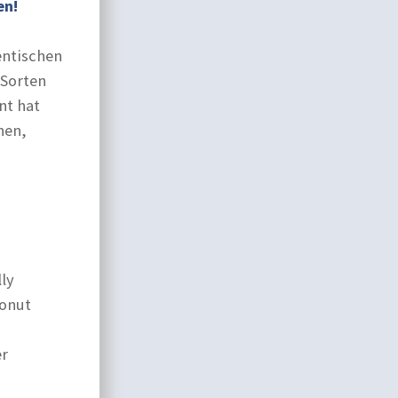
en!
entischen
 Sorten
nt hat
hen,
ly
Donut
er