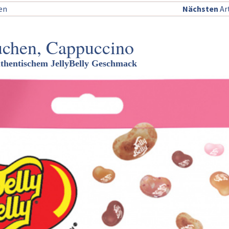
sen
Nächsten
Art
uchen, Cappuccino
uthentischem JellyBelly Geschmack