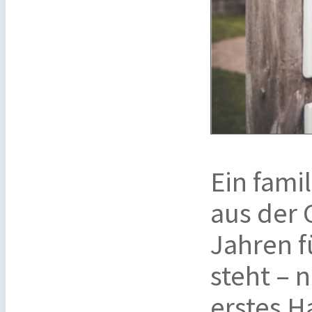
Ein fam
aus der 
Jahren f
steht – 
erstes H