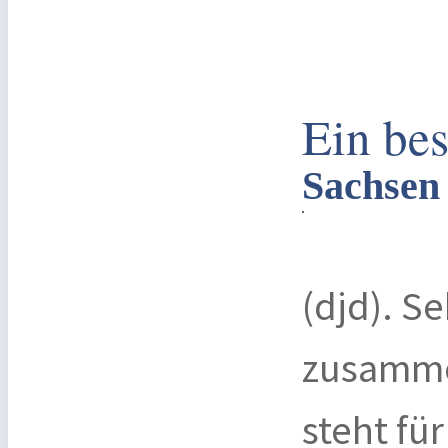
Ein bes
Sachsen 
(djd). S
zusammen
steht fü