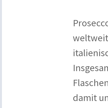
Prosecco
weltwei
italien
Insgesam
Flaschen
damit u