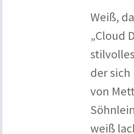
Weiß, da
„Cloud D
stilvolle
der sich
von Met
Söhnlein
weiß lac