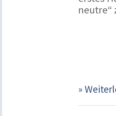
neutre“ z
» Weite