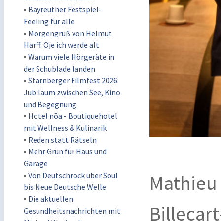
▪
Bayreuther Festspiel-
Feeling für alle
▪
Morgengruß von Helmut
Harff: Oje ich werde alt
▪
Warum viele Hörgeräte in
der Schublade landen
▪
Starnberger Filmfest 2026:
Jubiläum zwischen See, Kino
und Begegnung
▪
Hotel nōa - Boutiquehotel
mit Wellness & Kulinarik
▪
Reden statt Rätseln
▪
Mehr Grün für Haus und
Garage
▪
Von Deutschrock über Soul
Mathieu 
bis Neue Deutsche Welle
▪
Die aktuellen
Billecar
Gesundheitsnachrichten mit