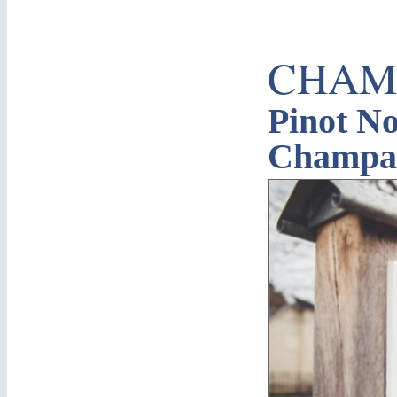
CHAM
Pinot No
Champag