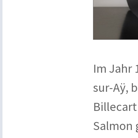
Im Jahr 
sur-Aÿ, 
Billecar
Salmon 