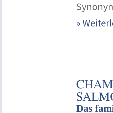
Synonym 
» Weite
CHAM
SALM
Das fami