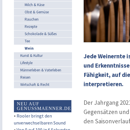
Milch & Käse
Obst & Gemüse
Rauchen
Rezepte
Schokolade & Süßes
Tee
Wein
Jede Weinernte is
Kunst & Kultur
Lifestyle
und Erkenntnisse
Männerleben & Vaterleben
Fähigkeit, auf di
Reisen
interpretieren.
Wirtschaft & Recht
Der Jahrgang 2021
NEU AUF
GENUSSMAENNER.DE
Gegensätzen und
▪
Rooler bringt den
den Saisonverlauf
unverwechselbaren Sound
▪
Von 0 auf 100 in 6 Sekunden