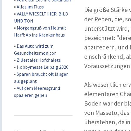
▪
Alles im Fluss
Die große Stärke 
▪
VALLY WIESELTHIER: BILD
der Reben, die, s
UND TON
unterstützt wird, 
▪
Morgengruß von Helmut
Harff: Ab ins Krankenhaus
bezeichnet: "dere
▪
Das Auto wird zum
abzufedern, und E
Gesundheitsmonitor
einschränkend, ab
▪
Zillertaler Hofchalets
Voraussetzungen 
▪
Hobbymesse Leipzig 2026
▪
Sparen braucht oft länger
als geplant
Als wesentlich erw
▪
Auf dem Meeresgrund
elementaren Char
spazieren gehen
Boden war der bla
von Masseto, das
überstehen, da i