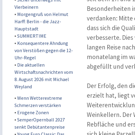
Vierbeinern
Besonderheiten in
▪
Morgengruß von Helmut
verdanken: Mitte 
Harff: Berlin - die Jazz-
dass sich die Qua
Hauptstadt
▪
SUMMERTIME
verbesserte. Dies
▪
Konsequentere Ahndung
langen Reise nach
von Verstößen gegen die 12-
monatelang im wa
Uhr-Regel
▪
Die aktuellen
abgefüllt und ver
Wirtschaftsnachrichten vom
8. August 2026 mit Michael
Der Erfolg, den 
Weyland
erzielt hat, liegt
▪
Wenn Wetterextreme
Weiterentwicklun
Schmerzen verstärken
▪
Erogene Zonen
Weinkellern. Der 
▪
SemperOpernball 2027
Rebfläche und ers
senkt Debütantenpreise
sich kleine Parzel
▪
Young Euro Classic: Das