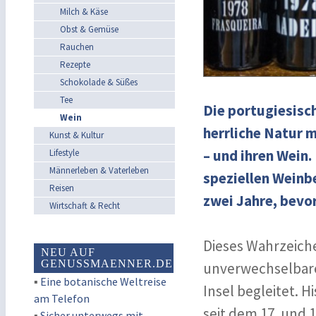
Milch & Käse
Obst & Gemüse
Rauchen
Rezepte
Schokolade & Süßes
Tee
Die portugiesisch
Wein
herrliche Natur 
Kunst & Kultur
– und ihren Wein.
Lifestyle
Männerleben & Vaterleben
speziellen Weinb
Reisen
zwei Jahre, bevor
Wirtschaft & Recht
Dieses Wahrzeich
NEU AUF
GENUSSMAENNER.DE
unverwechselbare
▪
Eine botanische Weltreise
Insel begleitet. 
am Telefon
seit dem 17. und 
▪
Sicher unterwegs mit