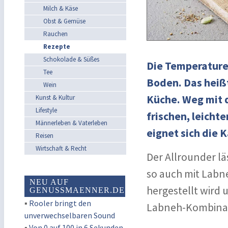
Milch & Käse
Obst & Gemüse
Rauchen
Rezepte
Schokolade & Süßes
Die Temperature
Tee
Boden. Das heißt
Wein
Küche. Weg mit d
Kunst & Kultur
Lifestyle
frischen, leicht
Männerleben & Vaterleben
eignet sich die 
Reisen
Wirtschaft & Recht
Der Allrounder lä
so auch mit Labne
NEU AUF
hergestellt wird 
GENUSSMAENNER.DE
▪
Rooler bringt den
Labneh-Kombinati
unverwechselbaren Sound
▪
Von 0 auf 100 in 6 Sekunden