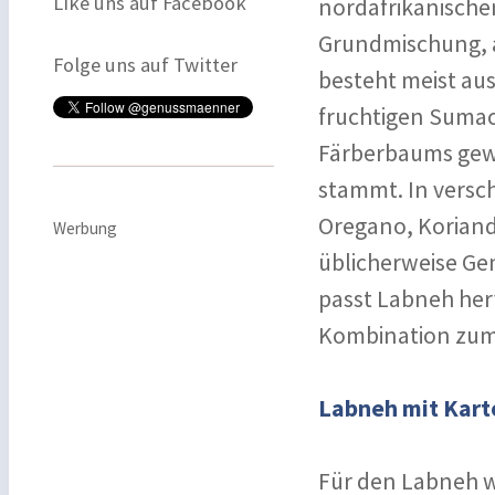
Like uns auf Facebook
nordafrikanische
Grundmischung, a
Folge uns auf Twitter
besteht meist au
fruchtigen Sumac
Färberbaums gew
stammt. In versc
Oregano, Koriand
Werbung
üblicherweise Ge
passt Labneh herv
Kombination zum i
Labneh mit Kart
Für den Labneh w