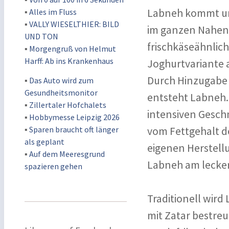
Labneh kommt ur
▪
Alles im Fluss
▪
VALLY WIESELTHIER: BILD
im ganzen Nahen 
UND TON
frischkäseähnlich
▪
Morgengruß von Helmut
Harff: Ab ins Krankenhaus
Joghurtvariante a
Durch Hinzugabe 
▪
Das Auto wird zum
Gesundheitsmonitor
entsteht Labneh. 
▪
Zillertaler Hofchalets
intensiven Gesch
▪
Hobbymesse Leipzig 2026
▪
Sparen braucht oft länger
vom Fettgehalt d
als geplant
eigenen Herstell
▪
Auf dem Meeresgrund
Labneh am leckers
spazieren gehen
Traditionell wird
mit Zatar bestreu