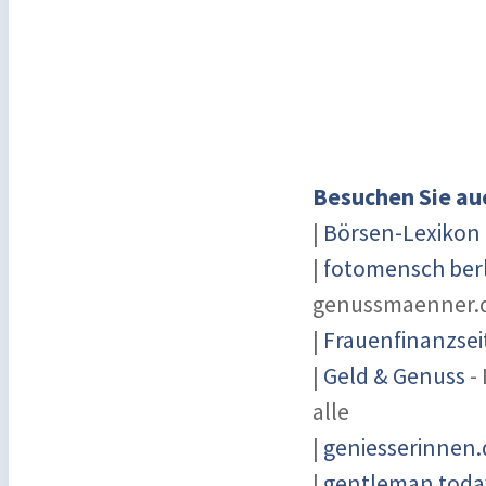
Besuchen Sie au
|
Börsen-Lexikon
|
fotomensch berl
genussmaenner.
|
Frauenfinanzsei
|
Geld & Genuss
- 
alle
|
geniesserinnen.
|
gentleman today