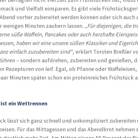
mack und Vielfalt einsparen. Es gibt viele Frühstücksger
Abend vorher zubereitet werden können oder sich auch
r wenigen Minuten zaubern lassen.
„Für diejenigen, die tr
rne süße Waffeln, Pancakes oder auch herzhafte Eierspeis
essen, haben wir eine unsere süßen Klassiker und Eigerich
anz einfach zuzubereiten sind“
, erklärt Torsten Breßler 
Rühren – sondern aufdrehen, zubereiten und genießen, da
en Rezepturen von leif. Egal, ob Pfanne oder Waffeleisen,
paar Minuten später schon ein proteinreiches Frühstück 
 ist ein Wettrennen
ck lässt sich ganz schnell und unkompliziert zubereiten 
peisen. Für das Mittagessen und das Abendbrot nehmen s
s deutlich mehr Zeit. Am Mittag planen 58 Prozent der B