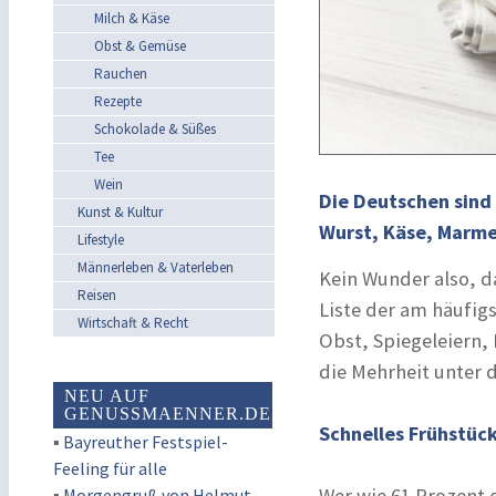
Milch & Käse
Obst & Gemüse
Rauchen
Rezepte
Schokolade & Süßes
Tee
Wein
Die Deutschen sind 
Kunst & Kultur
Wurst, Käse, Marme
Lifestyle
Männerleben & Vaterleben
Kein Wunder also, d
Reisen
Liste der am häufig
Wirtschaft & Recht
Obst, Spiegeleiern, 
die Mehrheit unter 
NEU AUF
GENUSSMAENNER.DE
Schnelles Frühstüc
▪
Bayreuther Festspiel-
Feeling für alle
Wer wie 61 Prozent 
▪
Morgengruß von Helmut