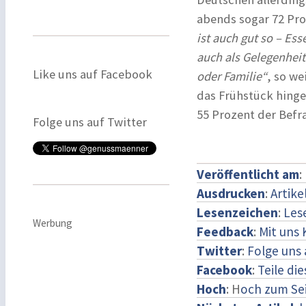
abends sogar 72 Pro
ist auch gut so – Es
auch als Gelegenhei
Like uns auf Facebook
oder Familie“
, so we
das Frühstück hing
55 Prozent der Befra
Folge uns auf Twitter
Veröffentlicht am
:
Ausdrucken
:
Artike
Lesenzeichen
:
Les
Werbung
Feedback
:
Mit uns
Twitter
:
Folge uns 
Facebook
:
Teile di
Hoch
: H
och zum Se