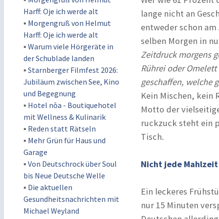
Harff: Oje ich werde alt
lange nicht an Gesch
▪
Morgengruß von Helmut
entweder schon am 
Harff: Oje ich werde alt
selben Morgen in nu
▪
Warum viele Hörgeräte in
Zeitdruck morgens ge
der Schublade landen
Rührei oder Omelett 
▪
Starnberger Filmfest 2026:
geschaffen, welche g
Jubiläum zwischen See, Kino
und Begegnung
Kein Mischen, kein 
▪
Hotel nōa - Boutiquehotel
Motto der vielseitig
mit Wellness & Kulinarik
ruckzuck steht ein 
▪
Reden statt Rätseln
Tisch.
▪
Mehr Grün für Haus und
Garage
Nicht jede Mahlzeit
▪
Von Deutschrock über Soul
bis Neue Deutsche Welle
▪
Die aktuellen
Ein leckeres Frühstü
Gesundheitsnachrichten mit
nur 15 Minuten vers
Michael Weyland
Deutschen allerding