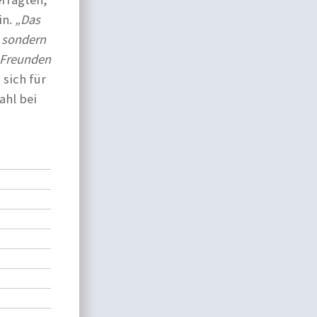
in.
„Das
, sondern
 Freunden
 sich für
ahl bei