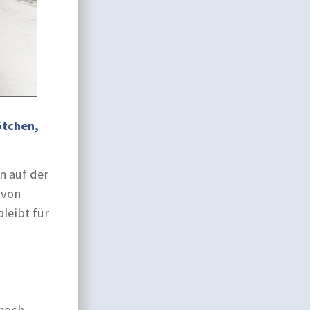
ötchen,
n auf der
 von
leibt für
 noch