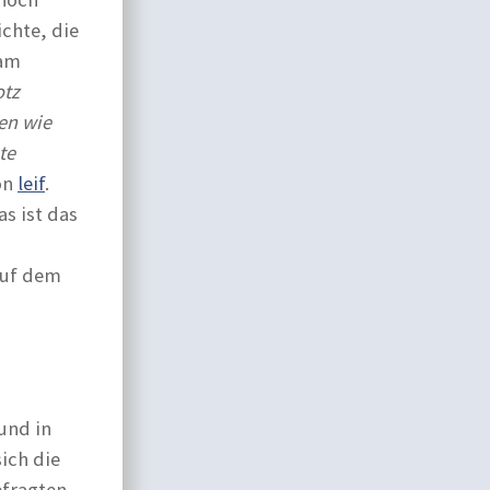
ichte, die
 am
otz
en wie
te
von
leif
.
s ist das
auf dem
und in
ich die
efragten,