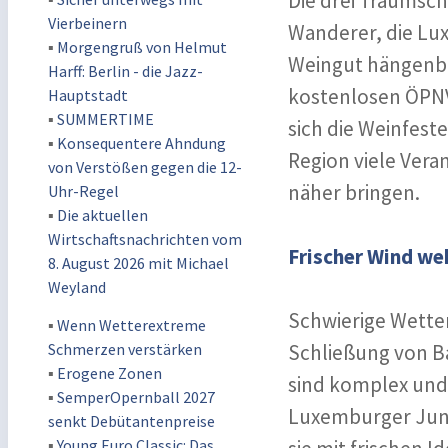
Die drei Traumschl
Vierbeinern
Wanderer, die Lu
▪
Morgengruß von Helmut
Weingut hängenbl
Harff: Berlin - die Jazz-
kostenlosen ÖPNV
Hauptstadt
▪
SUMMERTIME
sich die Weinfest
▪
Konsequentere Ahndung
Region viele Ver
von Verstößen gegen die 12-
näher bringen.
Uhr-Regel
▪
Die aktuellen
Wirtschaftsnachrichten vom
Frischer Wind we
8. August 2026 mit Michael
Weyland
Schwierige Wetter
▪
Wenn Wetterextreme
Schmerzen verstärken
Schließung von B
▪
Erogene Zonen
sind komplex und
▪
SemperOpernball 2027
Luxemburger Jung
senkt Debütantenpreise
▪
Young Euro Classic: Das