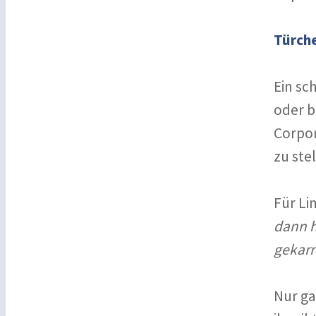
Türche
Ein sc
oder b
Corpor
zu stel
Für Li
dann h
gekarr
Nur ga