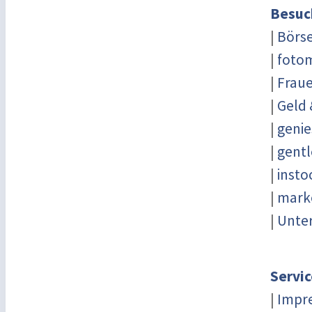
Besuc
|
Börs
|
fotom
|
Fraue
|
Geld 
|
genie
|
gentl
|
insto
|
marke
|
Unter
Servic
|
Impr