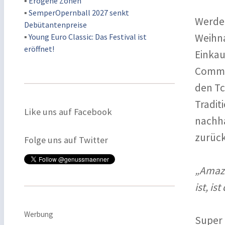
▪
Erogene Zonen
▪
SemperOpernball 2027 senkt
Werden
Debütantenpreise
Weihna
▪
Young Euro Classic: Das Festival ist
eröffnet!
Einkau
Commun
den Tc
Tradit
Like uns auf Facebook
nachha
zurück
Folge uns auf Twitter
„Amazo
ist, is
Werbung
Super 