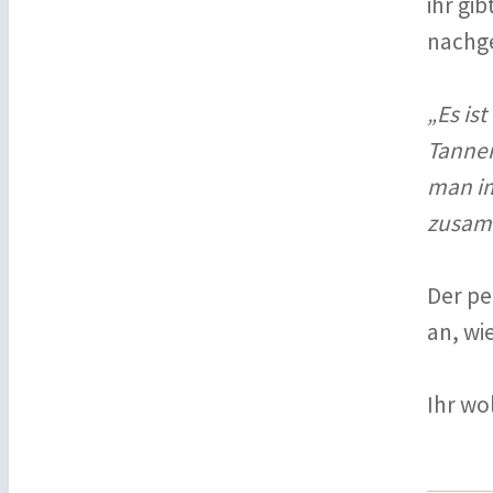
ihr gi
nachge
„Es is
Tannen
man im
zusam
Der pe
an, wi
Ihr wo