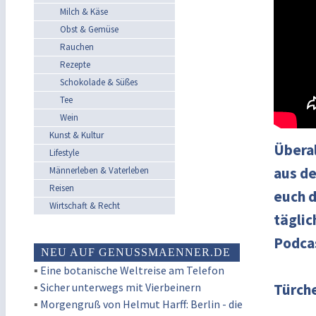
Milch & Käse
Obst & Gemüse
Rauchen
Rezepte
Schokolade & Süßes
Tee
Wein
Kunst & Kultur
Überal
Lifestyle
aus de
Männerleben & Vaterleben
Reisen
euch d
Wirtschaft & Recht
täglic
Podcas
NEU AUF GENUSSMAENNER.DE
▪
Eine botanische Weltreise am Telefon
▪
Sicher unterwegs mit Vierbeinern
Türche
▪
Morgengruß von Helmut Harff: Berlin - die