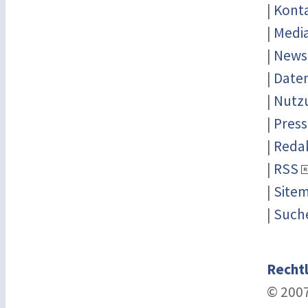
|
Kont
|
Medi
|
News
|
Date
|
Nutz
|
Press
|
Reda
|
RSS
|
Site
|
Such
Rechtl
© 2007