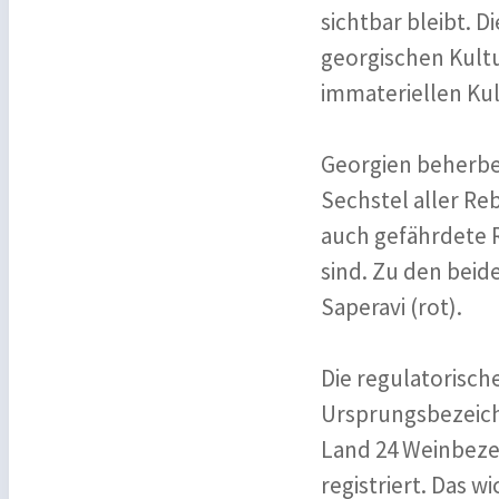
sichtbar bleibt. D
georgischen Kult
immateriellen Kul
Georgien beherber
Sechstel aller Re
auch gefährdete R
sind. Zu den beid
Saperavi (rot).
Die regulatorisch
Ursprungsbezeichn
Land 24 Weinbez
registriert. Das w