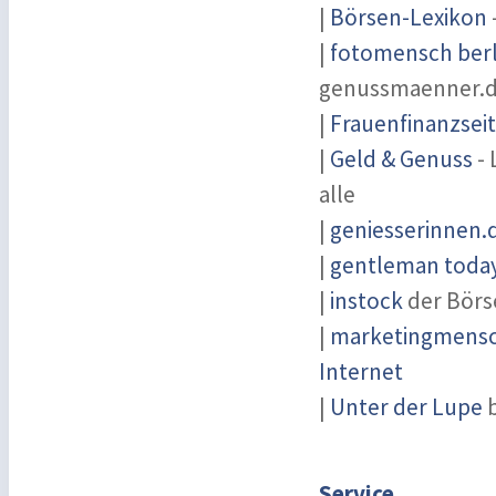
|
Börsen-Lexikon
|
fotomensch berl
genussmaenner.
|
Frauenfinanzsei
|
Geld & Genuss
- 
alle
|
geniesserinnen.
|
gentleman today 
|
instock
der Börs
|
marketingmensch
Internet
|
Unter der Lupe
b
Service