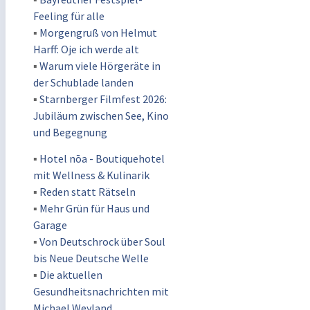
Feeling für alle
▪
Morgengruß von Helmut
Harff: Oje ich werde alt
▪
Warum viele Hörgeräte in
der Schublade landen
▪
Starnberger Filmfest 2026:
Jubiläum zwischen See, Kino
und Begegnung
▪
Hotel nōa - Boutiquehotel
mit Wellness & Kulinarik
▪
Reden statt Rätseln
▪
Mehr Grün für Haus und
Garage
▪
Von Deutschrock über Soul
bis Neue Deutsche Welle
▪
Die aktuellen
Gesundheitsnachrichten mit
Michael Weyland