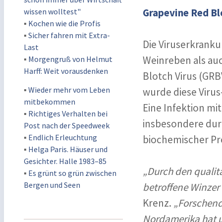
Grapevine Red Bl
wissen wolltest"
▪
Kochen wie die Profis
▪
Sicher fahren mit Extra-
Die Viruserkranku
Last
Weinreben als au
▪
Morgengruß von Helmut
Harff: Weit vorausdenken
Blotch Virus (GRB
▪
Wieder mehr vom Leben
wurde diese Virus
mitbekommen
Eine Infektion mit
▪
Richtiges Verhalten bei
insbesondere durc
Post nach der Speedweek
▪
Endlich Erleuchtung
biochemischer Pr
▪
Helga Paris. Häuser und
Gesichter. Halle 1983–85
„Durch den qualita
▪
Es grünt so grün zwischen
Bergen und Seen
betroffene Winzer 
Krenz.
„Forschend
Nordamerika hat u