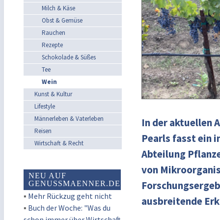
Milch & Käse
Obst & Gemüse
Rauchen
Rezepte
Schokolade & Süßes
Tee
Wein
Kunst & Kultur
Lifestyle
Männerleben & Vaterleben
In der aktuellen
Reisen
Pearls fasst ein 
Wirtschaft & Recht
Abteilung Pflanz
von Mikroorganis
NEU AUF
Forschungsergebn
GENUSSMAENNER.DE
▪
Mehr Rückzug geht nicht
ausbreitende Er
▪
Buch der Woche: "Was du
schon immer über Wirtschaft