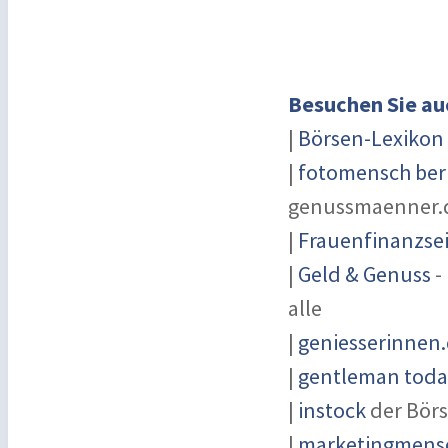
Besuchen Sie au
|
Börsen-Lexikon
|
fotomensch ber
genussmaenner.
|
Frauenfinanzsei
|
Geld & Genuss
-
alle
|
geniesserinnen
|
gentleman today
|
instock
der Börs
|
marketingmensc