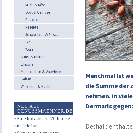
Milch & Käse
Obst & Gemüse
Rauchen
Rezepte
Schokolade & Süßes
Tee
Wein
Kunst & Kultur
Lifestyle
Männerleben & Vaterleben
Manchmal ist we
Reisen
die Summe der zu
Wirtschaft & Recht
nehmen, in viele
Dermaris gegen
NEU AUF
GENUSSMAENNER.DE
▪
Eine botanische Weltreise
Deshalb enthalte
am Telefon
▪
Sicher unterwegs mit