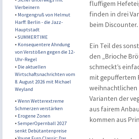
fluffigem Hefetei
Vierbeinern
finden in drei V
▪
Morgengruß von Helmut
Harff: Berlin - die Jazz-
beim Discounter.
Hauptstadt
▪
SUMMERTIME
▪
Konsequentere Ahndung
Ein Teil des son
von Verstößen gegen die 12-
den „Brioche Brö
Uhr-Regel
schmeckt’s einfa
▪
Die aktuellen
Wirtschaftsnachrichten vom
mit gepuffertem 
8. August 2026 mit Michael
weihnachtlichen 
Weyland
Varianten der v
▪
Wenn Wetterextreme
aus fairem Anbau
Schmerzen verstärken
▪
Erogene Zonen
kommen aus Prinz
▪
SemperOpernball 2027
senkt Debütantenpreise
▪
Young Euro Classic: Das