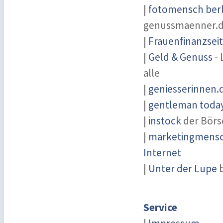
|
fotomensch berl
genussmaenner.
|
Frauenfinanzsei
|
Geld & Genuss
- 
alle
|
geniesserinnen.
|
gentleman today 
|
instock
der Börs
|
marketingmensch
Internet
|
Unter der Lupe
b
Service