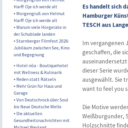
Es handelt sich 
Harff: Oje ich werde alt
▪
Morgengruß von Helmut
Hamburger Künst
Harff: Oje ich werde alt
TESCH aus Lange
▪
Warum viele Hörgeräte in
der Schublade landen
▪
Starnberger Filmfest 2026:
Im vergangenen J
Jubiläum zwischen See, Kino
geschaffen, die 
und Begegnung
auseinandersetzt –
▪
Hotel nōa - Boutiquehotel
dieser Serie wurd
mit Wellness & Kulinarik
ausgewählt. Sie tr
▪
Reden statt Rätseln
▪
Mehr Grün für Haus und
want to feel you s
Garage
▪
Von Deutschrock über Soul
Die Motive werden
bis Neue Deutsche Welle
▪
Die aktuellen
Weißburgunder, S
Gesundheitsnachrichten mit
Holzschnitte find
Michael Weyland