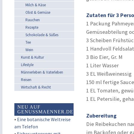
Milch & Käse
Obst & Gemüse
Zutaten für 3 Pers
Rauchen
1 Packung Pahmeyer 
Rezepte
Gemüseabteilung od
Schokolade & Süßes
3 Scheiben Frühstü
Tee
1 Handvoll Feldsala
Wein
3 Bio Eier, Gr. M
Kunst & Kultur
1 Liter Wasser
Lifestyle
Männerleben & Vaterleben
3 EL Weißweinessig
Reisen
150 ml fertige Sauc
Wirtschaft & Recht
1 EL Tomaten, gewü
1 EL Petersilie, geh
NEU AUF
GENUSSMAENNER.DE
Zubereitung
▪
Eine botanische Weltreise
Die Reibekuchen na
am Telefon
im Backofen oder gan
▪
Sicher unterwegs mit