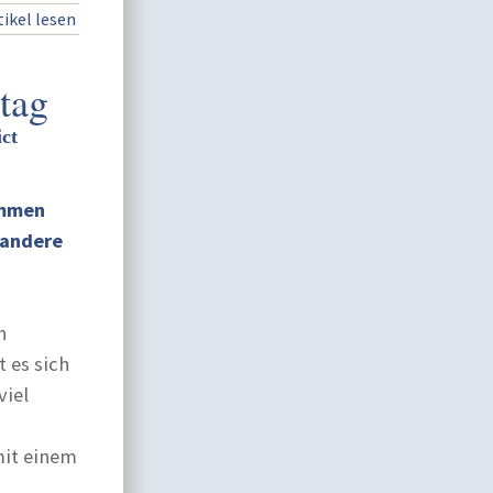
ikel lesen
tag
ct
ommen
 andere
n
 es sich
viel
mit einem