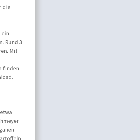
r die
 ein
en. Rund 3
en. Mit
e
m finden
load.
 etwa
Pahmeyer
eganen
rtoffeln