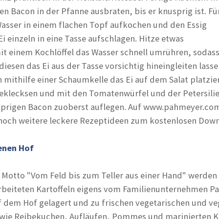
en Bacon in der Pfanne ausbraten, bis er knusprig ist. Fü
asser in einem flachen Topf aufkochen und den Essig
i einzeln in eine Tasse aufschlagen. Hitze etwas
it einem Kochlöffel das Wasser schnell umrühren, sodass
 diesen das Ei aus der Tasse vorsichtig hineingleiten lass
mithilfe einer Schaumkelle das Ei auf dem Salat platzier
eklecksen und mit den Tomatenwürfel und der Petersili
sprigen Bacon zuoberst auflegen. Auf www.pahmeyer.co
noch weitere leckere Rezeptideen zum kostenlosen Down
enen Hof
 Motto "Vom Feld bis zum Teller aus einer Hand" werden
rarbeiteten Kartoffeln eigens vom Familienunternehmen 
f dem Hof gelagert und zu frischen vegetarischen und v
 wie Reibekuchen, Aufläufen, Pommes und marinierten Ka