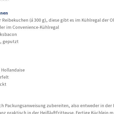
onen
Reibekuchen (á 300 g), diese gibt es im Kühlregal der O
er im Convenience-Kühlregal
cksbacon
t, geputzt
e Hollandaise
rfelt
ackt
ch Packungsanweisung zubereiten, also entweder in der 
z praktisch in der Heißluftfritteuse. Fertige Küchlein m