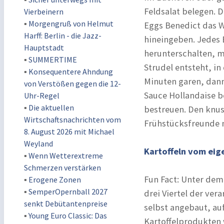
Feldsalat belegen. D
Vierbeinern
▪
Morgengruß von Helmut
Eggs Benedict das W
Harff: Berlin - die Jazz-
hineingeben. Jedes E
Hauptstadt
herunterschalten, m
▪
SUMMERTIME
Strudel entsteht, in
▪
Konsequentere Ahndung
Minuten garen, dann 
von Verstößen gegen die 12-
Sauce Hollandaise b
Uhr-Regel
▪
Die aktuellen
bestreuen. Den knu
Wirtschaftsnachrichten vom
Frühstücksfreunde 
8. August 2026 mit Michael
Weyland
Kartoffeln vom eig
▪
Wenn Wetterextreme
Schmerzen verstärken
Fun Fact: Unter dem
▪
Erogene Zonen
▪
SemperOpernball 2027
drei Viertel der ve
senkt Debütantenpreise
selbst angebaut, au
▪
Young Euro Classic: Das
Kartoffelprodukten