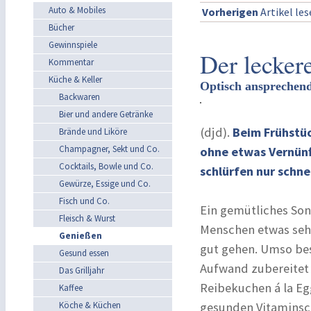
Auto & Mobiles
Vorherigen
Artikel le
Bücher
Gewinnspiele
Der lecker
Kommentar
Küche & Keller
Optisch ansprechend
Backwaren
Bier und andere Getränke
(djd).
Beim Frühstüc
Brände und Liköre
Champagner, Sekt und Co.
ohne etwas Vernünf
Cocktails, Bowle und Co.
schlürfen nur schne
Gewürze, Essige und Co.
Fisch und Co.
Ein gemütliches Son
Fleisch & Wurst
Menschen etwas sehr
Genießen
gut gehen. Umso bes
Gesund essen
Aufwand zubereitet 
Das Grilljahr
Reibekuchen á la Eg
Kaffee
Köche & Küchen
gesunden Vitaminsc