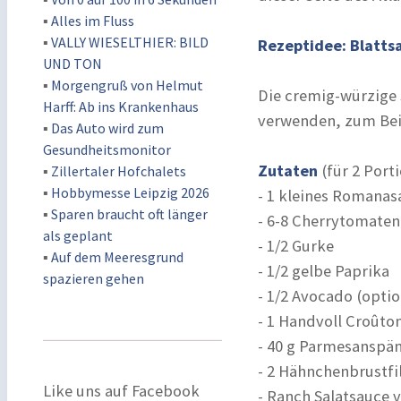
▪
Alles im Fluss
▪
VALLY WIESELTHIER: BILD
Rezeptidee: Blatts
UND TON
▪
Morgengruß von Helmut
Die cremig-würzige S
Harff: Ab ins Krankenhaus
verwenden, zum Beisp
▪
Das Auto wird zum
Gesundheitsmonitor
Zutaten
(für 2 Port
▪
Zillertaler Hofchalets
▪
Hobbymesse Leipzig 2026
- 1 kleines Romanas
▪
Sparen braucht oft länger
- 6-8 Cherrytomaten
als geplant
- 1/2 Gurke
▪
Auf dem Meeresgrund
- 1/2 gelbe Paprika
spazieren gehen
- 1/2 Avocado (optio
- 1 Handvoll Croûto
- 40 g Parmesanspä
- 2 Hähnchenbrustfi
Like uns auf Facebook
- Ranch Salatsauce