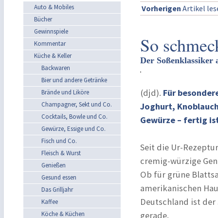
Auto & Mobiles
Vorherigen
Artikel le
Bücher
Gewinnspiele
So schmeck
Kommentar
Küche & Keller
Der Soßenklassiker 
Backwaren
Bier und andere Getränke
(djd).
Für besondere
Brände und Liköre
Champagner, Sekt und Co.
Joghurt, Knoblauch
Cocktails, Bowle und Co.
Gewürze – fertig is
Gewürze, Essige und Co.
Fisch und Co.
Seit die Ur-Rezeptur
Fleisch & Wurst
cremig-würzige Genu
Genießen
Ob für grüne Blattsa
Gesund essen
amerikanischen Haus
Das Grilljahr
Deutschland ist der
Kaffee
Köche & Küchen
gerade.