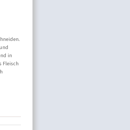
chneiden.
 und
end in
 Fleisch
ch