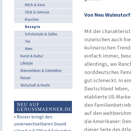
Milch & Käse
Obst & Gemüse
Von Neu Wulmstorf
Rauchen
Rezepte
Mit der charakteris
Schokolade & Süßes
inzwischen auch hi
Tee
kulinarischen Trend
Wein
einfach immer, beso
Kunst & Kultur
allerdings, wo Ranc
Lifestyle
Männerleben & Vaterleben
norddeutsches Fami
Reisen
gut schmeckt. In ei
Wirtschaft & Recht
Deutschland leben, 
etablierte US-Mark
den Familienbetrieb
NEU AUF
GENUSSMAENNER.DE
auf den weltberühmt
▪
Rooler bringt den
die Amerikaner: Den
unverwechselbaren Sound
dieser Seite des Atl
▪
Von 0 auf 100 in 6 Sekunden