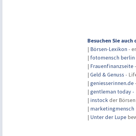
Besuchen Sie auch 
|
Börsen-Lexikon
- e
|
fotomensch berlin
|
Frauenfinanzseite
-
|
Geld & Genuss
- Lif
|
geniesserinnen.de
|
gentleman today - 
|
instock
der Börsen
|
marketingmensch |
|
Unter der Lupe
bew