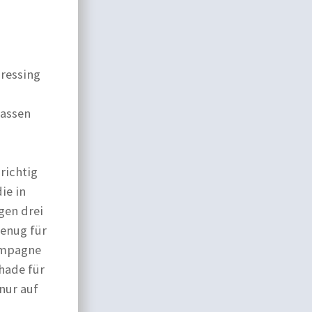
Dressing
passen
richtig
ie in
gen drei
enug für
Kampagne
hade für
nur auf