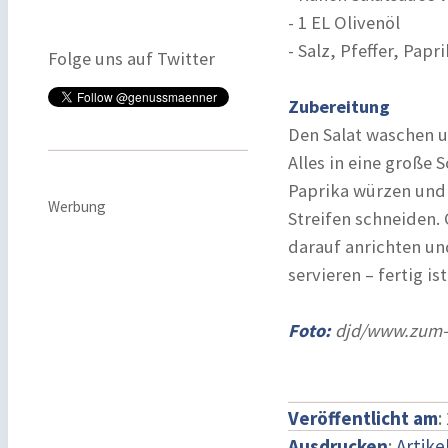
- 1 EL Olivenöl
- Salz, Pfeffer, Papr
Folge uns auf Twitter
Zubereitung
Den Salat waschen 
Alles in eine große 
Paprika würzen und 
Werbung
Streifen schneiden.
darauf anrichten un
servieren – fertig i
Foto:
djd/www.zum-d
Veröffentlicht am
:
Ausdrucken
:
Artike