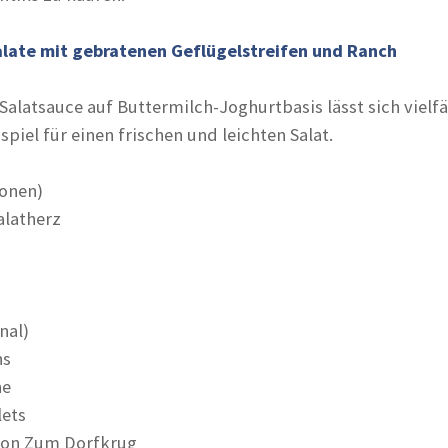
alate mit gebratenen Geflügelstreifen und Ranch
alatsauce auf Buttermilch-Joghurtbasis lässt sich vielfä
iel für einen frischen und leichten Salat.
ionen)
alatherz
nal)
ns
ne
lets
 von Zum Dorfkrug