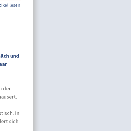
ikel lesen
ilch und
aar
h der
mausert.
tisch. In
ert sich