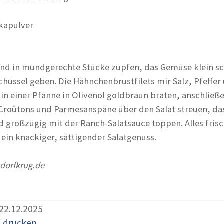
ikapulver
und in mundgerechte Stücke zupfen, das Gemüse klein s
Schüssel geben. Die Hähnchenbrustfilets mir Salz, Pfeffer
in einer Pfanne in Olivenöl goldbraun braten, anschließ
 Croûtons und Parmesanspäne über den Salat streuen, das
d großzügig mit der Ranch-Salatsauce toppen. Alles fris
st ein knackiger, sättigender Salatgenuss.
orfkrug.de
 22.12.2025
l drucken