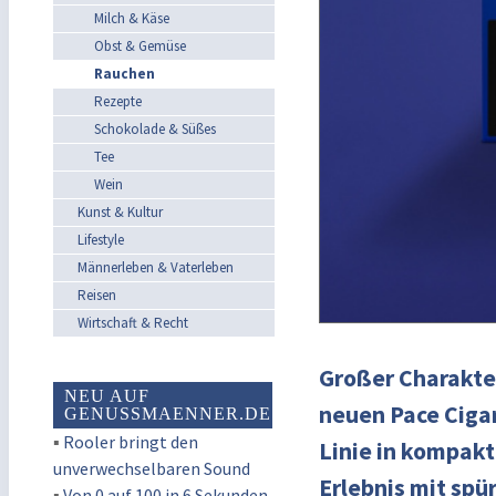
Milch & Käse
Obst & Gemüse
Rauchen
Rezepte
Schokolade & Süßes
Tee
Wein
Kunst & Kultur
Lifestyle
Männerleben & Vaterleben
Reisen
Wirtschaft & Recht
Großer Charakte
NEU AUF
neuen Pace Cigar
GENUSSMAENNER.DE
▪
Rooler bringt den
Linie in kompakt
unverwechselbaren Sound
Erlebnis mit spü
▪
Von 0 auf 100 in 6 Sekunden