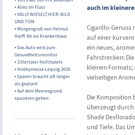
auch im kleiner
▪
Alles im Fluss
▪
VALLY WIESELTHIER: BILD
UND TON
Cigarillo-Genuss m
▪
Morgengruß von Helmut
Harff: Ab ins Krankenhaus
auf einer kurvenr
ein neues, arome
▪
Das Auto wird zum
Gesundheitsmonitor
Fahrstrecken: Die 
▪
Zillertaler Hofchalets
kleinen Formats; 
▪
Hobbymesse Leipzig 2026
▪
Sparen braucht oft länger
vielseitigen Arom
als geplant
▪
Auf dem Meeresgrund
Die Komposition 
spazieren gehen
überzeugt durch 
Shade Desflorado
und Tiefe. Das U