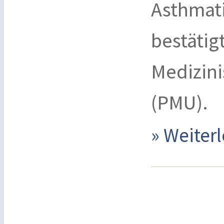
Asthmat
bestätig
Medizini
(PMU).
» Weite