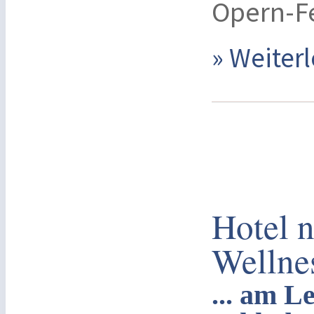
Opern-Fe
» Weite
Hotel n
Wellne
... am L