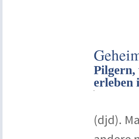
Geheim
Pilgern
erleben
(djd). M
andere n