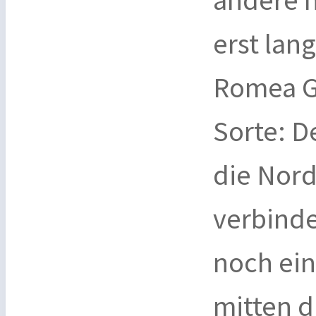
erst lan
Romea G
Sorte: D
die Nor
verbindet
noch ein
mitten 