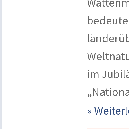
Wattenme
bedeuten
länderü
Weltnat
im Jubil
„Nationa
» Weite