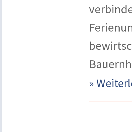
verbind
Ferienun
bewirtsc
Bauernh
» Weite