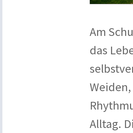
Am Schus
das Leb
selbstve
Weiden,
Rhythmu
Alltag. D