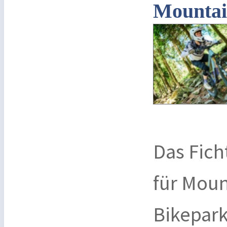
Mountai
Das Fich
für Moun
Bikepar