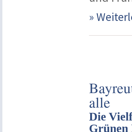
» Weite
Bayreut
alle
Die Viel
Grünen 