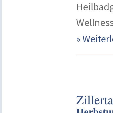
Heilbad
Wellnes
» Weite
Zillert
Herbstur