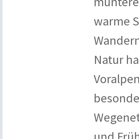
muntere
warme S
Wandern
Natur ha
Voralpe
besonde
Wegenetz
und Frü