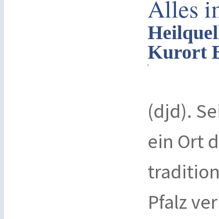
Alles i
Heilque
Kurort 
(djd). S
ein Ort 
traditio
Pfalz ve