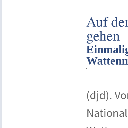
Auf de
gehen
Einmalig
Wattenm
(djd). V
National