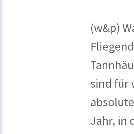
(w&p) Wa
Fliegend
Tannhäus
sind für
absolute
Jahr, in