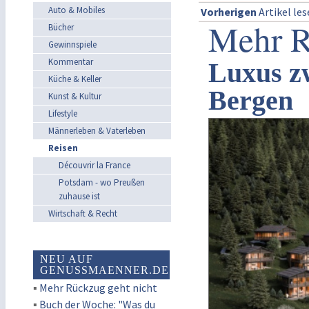
Auto & Mobiles
Vorherigen
Artikel le
Mehr R
Bücher
Gewinnspiele
Kommentar
Luxus z
Küche & Keller
Bergen
Kunst & Kultur
Lifestyle
Männerleben & Vaterleben
Reisen
Découvrir la France
Potsdam - wo Preußen
zuhause ist
Wirtschaft & Recht
NEU AUF
GENUSSMAENNER.DE
▪
Mehr Rückzug geht nicht
▪
Buch der Woche: "Was du