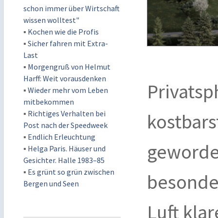
schon immer über Wirtschaft
wissen wolltest"
▪
Kochen wie die Profis
▪
Sicher fahren mit Extra-
Last
▪
Morgengruß von Helmut
Harff: Weit vorausdenken
Privatsph
▪
Wieder mehr vom Leben
mitbekommen
▪
Richtiges Verhalten bei
kostbar
Post nach der Speedweek
▪
Endlich Erleuchtung
geworden
▪
Helga Paris. Häuser und
Gesichter. Halle 1983–85
▪
Es grünt so grün zwischen
besonder
Bergen und Seen
Luft kla